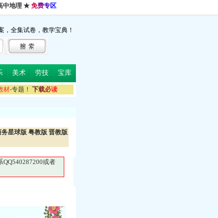
高中地理
★
免
费
专
区
案，全集试卷，教学宝典！
乐
美术
劳技
宝库
教
材
-专题！
下
载
必
读
商务星球版
粤教版
晋教版
40287200或者