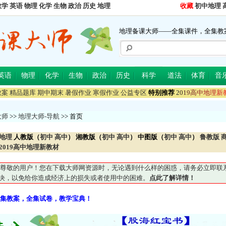
数学
英语
物理
化学
生物
政治
历史
地理
收藏
初中地理
地理备课大师——全集课件，全集教
英语
物理
化学
生物
政治
历史
科学
道法
体育
音
教案
精品题库
期中期末
暑假作业
寒假作业
公益专区
特别推荐
2
0
1
9
高
中
地
理
新
大师
>>
地理大师-导航
>> 首页
地理
人教版（
初中
高中
）
湘教版（
初中
高中
） 中图版（
初中
高中
）
鲁教版
2019高中地理新教材
尊敬的用户！您在下载大师网资源时，无论遇到什么样的困惑，请务必立即联系QQ5
妥善解决，以免给你造成经济上的损失或者使用中的困难。
点此了解详情！
集教案，全集试卷，教学宝典！