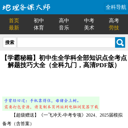
全科导航
首页
初中
高中
中考
高考
最新
体育
音乐
美术
劳技
搜索
【学霸秘籍】初中生全学科全部知识点全考点
解题技巧大全（全科九门，高清PDF版）
【超级赠送】《一飞冲天-中考专项》2024、2025届模拟
备考（含答案）