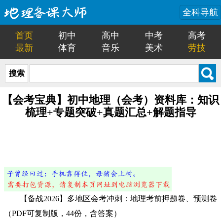
全科导航
首页
初中
高中
中考
高考
最新
体育
音乐
美术
劳技
搜索
【会考宝典】初中地理（会考）资料库：知识
梳理+专题突破+真题汇总+解题指导
【备战2026】多地区会考冲刺：地理考前押题卷、预测卷
（PDF可复制版，44份，含答案）