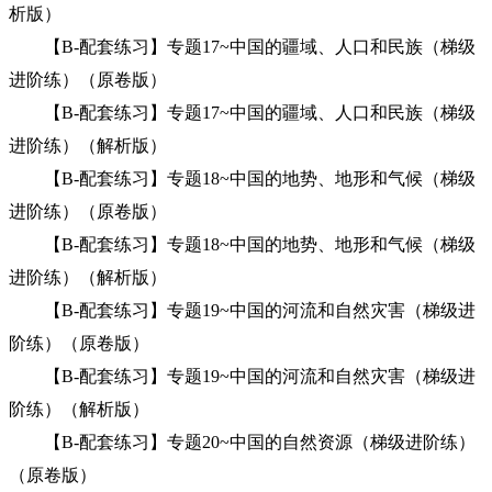
析版）
【B-配套练习】专题17~中国的疆域、人口和民族（梯级
进阶练）（原卷版）
【B-配套练习】专题17~中国的疆域、人口和民族（梯级
进阶练）（解析版）
【B-配套练习】专题18~中国的地势、地形和气候（梯级
进阶练）（原卷版）
【B-配套练习】专题18~中国的地势、地形和气候（梯级
进阶练）（解析版）
【B-配套练习】专题19~中国的河流和自然灾害（梯级进
阶练）（原卷版）
【B-配套练习】专题19~中国的河流和自然灾害（梯级进
阶练）（解析版）
【B-配套练习】专题20~中国的自然资源（梯级进阶练）
（原卷版）