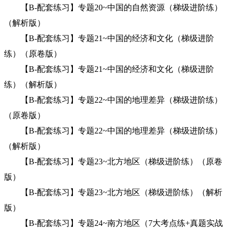
【B-配套练习】专题20~中国的自然资源（梯级进阶练）
（解析版）
【B-配套练习】专题21~中国的经济和文化（梯级进阶
练）（原卷版）
【B-配套练习】专题21~中国的经济和文化（梯级进阶
练）（解析版）
【B-配套练习】专题22~中国的地理差异（梯级进阶练）
（原卷版）
【B-配套练习】专题22~中国的地理差异（梯级进阶练）
（解析版）
【B-配套练习】专题23~北方地区（梯级进阶练）（原卷
版）
【B-配套练习】专题23~北方地区（梯级进阶练）（解析
版）
【B-配套练习】专题24~南方地区（7大考点练+真题实战