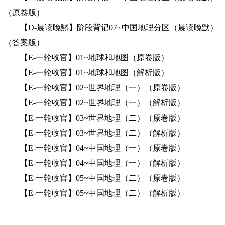
（原卷版）
【D-晨读晚黙】阶段背记07~中国地理分区（晨读晚默）
（答案版）
【E-一轮收官】01~地球和地图（原卷版）
【E-一轮收官】01~地球和地图（解析版）
【E-一轮收官】02~世界地理（一）（原卷版）
【E-一轮收官】02~世界地理（一）（解析版）
【E-一轮收官】03~世界地理（二）（原卷版）
【E-一轮收官】03~世界地理（二）（解析版）
【E-一轮收官】04~中国地理（一）（原卷版）
【E-一轮收官】04~中国地理（一）（解析版）
【E-一轮收官】05~中国地理（二）（原卷版）
【E-一轮收官】05~中国地理（二）（解析版）