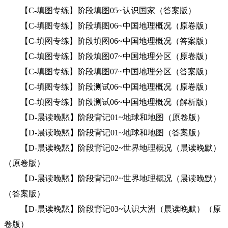
【C-填图专练】阶段填图05~认识国家（答案版）
【C-填图专练】阶段填图06~中国地理概况（原卷版）
【C-填图专练】阶段填图06~中国地理概况（答案版）
【C-填图专练】阶段填图07~中国地理分区（原卷版）
【C-填图专练】阶段填图07~中国地理分区（答案版）
【C-填图专练】阶段测试06~中国地理概况（原卷版）
【C-填图专练】阶段测试06~中国地理概况（解析版）
【D-晨读晚黙】阶段背记01~地球和地图（原卷版）
【D-晨读晚黙】阶段背记01~地球和地图（答案版）
【D-晨读晚黙】阶段背记02~世界地理概况（晨读晚默）
（原卷版）
【D-晨读晚黙】阶段背记02~世界地理概况（晨读晚默）
（答案版）
【D-晨读晚黙】阶段背记03~认识大洲（晨读晚默）（原
卷版）