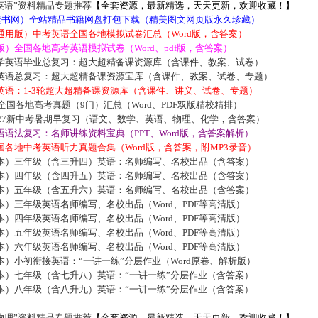
英语”资料精品专题推荐
【全套资源，最新精选，天天更新，欢迎收藏！】
5读书网）全站精品书籍网盘打包下载（精美图文网页版永久珍藏）
通用版）中考英语全国各地模拟试卷汇总（Word版，含答案）
）全国各地高考英语模拟试卷（Word、pdf版，含答案）
学英语毕业总复习：超大超精备课资源库（含课件、教案、试卷）
英语总复习：超大超精备课资源宝库（含课件、教案、试卷、专题）
英语：1-3轮超大超精备课资源库（含课件、讲义、试卷、专题）
届全国各地高考真题（9门）汇总（Word、PDF双版精校精排）
027新中考暑期早复习（语文、数学、英语、物理、化学，含答案）
语法复习：名师讲练资料宝典（PPT、Word版，含答案解析）
各地中考英语听力真题合集（Word版，含答案，附MP3录音）
本）三年级（含三升四）英语：名师编写、名校出品（含答案）
本）四年级（含四升五）英语：名师编写、名校出品（含答案）
本）五年级（含五升六）英语：名师编写、名校出品（含答案）
）三年级英语名师编写、名校出品（Word、PDF等高清版）
）四年级英语名师编写、名校出品（Word、PDF等高清版）
）五年级英语名师编写、名校出品（Word、PDF等高清版）
）六年级英语名师编写、名校出品（Word、PDF等高清版）
）小初衔接英语：“一讲一练”分层作业（Word原卷、解析版）
本）七年级（含七升八）英语：“一讲一练”分层作业（含答案）
本）八年级（含八升九）英语：“一讲一练”分层作业（含答案）
物理”资料精品专题推荐
【全套资源，最新精选，天天更新，欢迎收藏！】