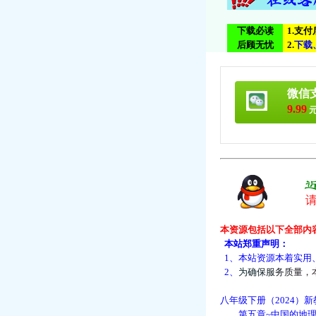
下载必读
1.支
后顾无忧
2.
下
载
微信
9.99
元
本资源包括以下全部内
本站郑重声明：
1、本站资源本着实用
2、
为
确
保
服
务
质
量
，
八年级下册（2024）新
第五章~中国的地理