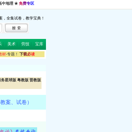
高中地理
★
免
费
专
区
案，全集试卷，教学宝典！
乐
美术
劳技
宝库
教
材
-专题！
下
载
必
读
商务星球版
粤教版
晋教版
、教案、试卷）