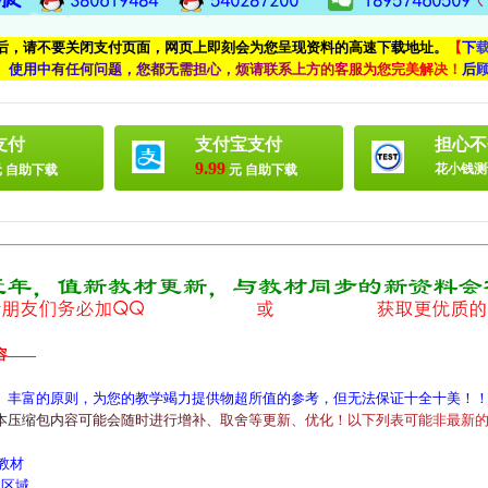
付后，请不要关闭支付页面，网页上即刻会为您呈现资料的高速下载地址。
【
下
、
使
用
中
有
任
何
问
题
，
您
都
无
需
担
心
，
烦
请
联
系
上
方
的
客
服
为
您
完
美
解
决
！
后
支付
支付宝支付
担心不
9.99
花小钱测
 自助下载
元 自助下载
容——
、丰富的原则，为您的教学竭力提供物超所值的参考，但无法保证十全十美！
本
压
缩
包
内
容
可
能
会
随
时
进
行
增
补
、
取
舍
等
更
新
、
优
化
！
以
下
列
表
可
能
非
最
新
教材
区域