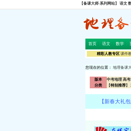
【备课大师-系列网站】
语文
首页
语文
数学
精彩人教专区
课件
您现在的位置：
地理备课
版本
中考地理
高考
分类
【
特别推荐
】
【新春大礼包