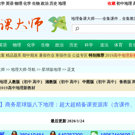
数学
英语
物理
化学
生物
政治
历史
地理
收藏
初中地理
地理备课大师——全集课件，全集教
英语
物理
化学
生物
政治
历史
科学
道法
体育
音
教案
精品题库
期中期末
暑假作业
寒假作业
公益专区
特别推荐
2
0
1
9
高
中
地
理
新
大师
>>
地理大师-导航
>>
星球版地理
>> 正文
地理
人教版（
初中
高中
）
湘教版（
初中
高中
） 中图版（
初中
高中
）
鲁教版
2019高中地理新教材
】商务星球版八下地理：超大超精备课资源库（含课件
最后更新 2026/1/24