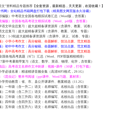
语文”资料精品专题推荐
【全套资源，最新精选，天天更新，欢迎收藏！】
5读书网）全站精品书籍网盘打包下载（精美图文网页版永久珍藏）
部编版）中考语文全国各地模拟试卷汇总（Word版，含答案）
编版）全国各地高考语文模拟试卷（Word、pdf版，含答案）
学语文毕业总复习：超大超精备课资源库（含课件、教案、试卷）
语文总复习：超大超精备课宝库（含课件、教案、试卷、专题）
语文：1-3轮超大超精备课资源库（含课件、讲义、试卷、专题）
版）小学小考作文：高分秘籍、命题解析、技法点拨、范文精选
版）初中中考作文：高分秘籍、命题解析、技法点拨、范文精选
版）高中高考作文：高分秘籍、命题解析、技法点拨、范文精选
届全国各地高考真题（9门）汇总（Word、PDF双版精校精排）
027新中考暑期早复习（语文、数学、英语、物理、化学，含答案）
精品）高考语文名师作文冲刺课：视频+课件（30讲，打包下载）
学必读名著：精读精讲音频全集（高清MP3格式，29.1G）
《昆虫记》整本书阅读（ppt课件、Word习题、素材库）
学劳动教育：省、市、县公开课课件、教案精选（11.2G）
版）一年级（含一升二）语文：名师编写、名校出品（含答案）
版）二年级（含二升三）语文：名师编写、名校出品（含答案）
版）三年级（含三升四）语文：名师编写、名校出品（含答案）
版）四年级（含四升五）语文：名师编写、名校出品（含答案）
版）五年级（含五升六）语文：名师编写、名校出品（含答案）