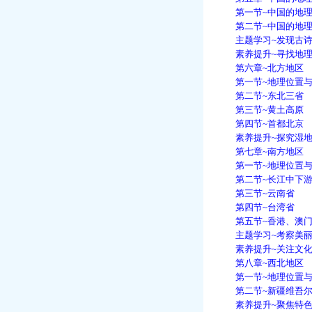
第一节~中国的地理
第二节~中国的地理
主题学习~发现古诗
素养提升~寻找地理
第六章~北方地区
第一节~地理位置与
第二节~东北三省
第三节~黄土高原
第四节~首都北京
素养提升~探究湿地
第七章~南方地区
第一节~地理位置与
第二节~长江中下游
第三节~云南省
第四节~台湾省
第五节~香港、澳门
主题学习~考察美丽
素养提升~关注文化
第八章~西北地区
第一节~地理位置与
第二节~新疆维吾尔
素养提升~聚焦特色