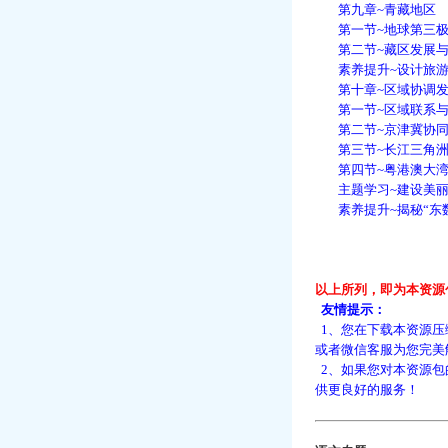
第九章~青藏地区
第一节~地球第三
第二节~藏区发展与
素养提升~设计旅游
第十章~区域协调发
第一节~区域联系与
第二节~京津冀协同
第三节~长江三角洲
第四节~粤港澳大湾
主题学习~建设美丽
素养提升~揭秘“东数
以上所列，即为本资源
友情提示：
1、您在下载本资源压
或者微信客服为您完美
2、如果您对本资源包
供更良好的服务！