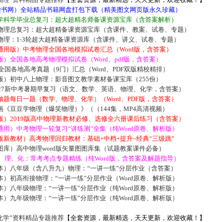
5读书网）全站精品书籍网盘打包下载（精美图文网页版永久珍藏）
学科学毕业总复习：超大超精名师备课资源宝库（含答案解析）
物理总复习：超大超精备课资源宝库（含课件、教案、试卷、专题）
物理：1-3轮超大超精备课资源库（含课件、讲义、试卷、专题）
通用版）中考物理全国各地模拟试卷汇总（Word版，含答案）
）全国各地高考物理模拟试卷（Word、pdf版，含答案）
届全国各地高考真题（9门）汇总（Word、PDF双版精校精排）
版）初中八上物理：影音图文教学素材备课宝库（255份）
027新中考暑期早复习（语文、数学、英语、物理、化学，含答案）
题每日一题（数学、物理、化学）（Word、PDF版，含答案）
《豆豆学物理（爆笑物理）》（（144集，MP4高清视频）
版）2019版高中物理新教材必修、选修全六册课后练习（含答案）
用）中考物理一轮复习“讲练测”全集（纯Word原卷、解析版）
新教材）高考物理回归教材：基础+中档+提升~经典“三级跳”
库）高中物理word版矢量图图库集（试题教案课件必备）
数、理、化：常考考点专题精练（纯Word版，含答案及解题指导）
本）八年级（含八升九）物理：“一讲一练”分层作业（含答案）
）初高衔接物理：“一讲一练”分层作业（Word原卷、解析版）
）八年级物理：“一讲一练”分层作业（纯Word原卷、解析版）
）九年级物理：“一讲一练”分层作业（纯Word原卷、解析版）
化学”资料精品专题推荐
【全套资源，最新精选，天天更新，欢迎收藏！】