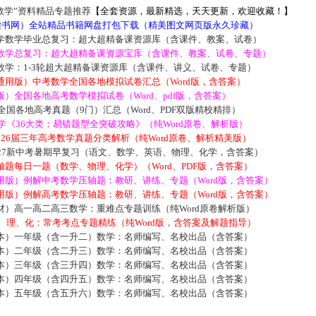
数学”资料精品专题推荐
【全套资源，最新精选，天天更新，欢迎收藏！】
5读书网）全站精品书籍网盘打包下载（精美图文网页版永久珍藏）
学数学毕业总复习：超大超精备课资源库（含课件、教案、试卷）
数学总复习：超大超精备课资源宝库（含课件、教案、试卷、专题）
数学：1-3轮超大超精备课资源库（含课件、讲义、试卷、专题）
通用版）中考数学全国各地模拟试卷汇总（Word版，含答案）
）全国各地高考数学模拟试卷（Word、pdf版，含答案）
届全国各地高考真题（9门）汇总（Word、PDF双版精校精排）
数学《36大类：易错题型全突破攻略》（纯Word原卷、解析版）
2026届三年高考数学真题分类解析（纯Word原卷、解析精美版）
027新中考暑期早复习（语文、数学、英语、物理、化学，含答案）
题每日一题（数学、物理、化学）（Word、PDF版，含答案）
用版）例解中考数学压轴题：教研、讲练、专题（Word版，含答案）
用版）例解高考数学压轴题：教研、讲练、专题（Word版，含答案）
材）高一高二高三数学：重难点专题训练（纯Word原卷解析版）
数、理、化：常考考点专题精练（纯Word版，含答案及解题指导）
本）一年级（含一升二）数学：名师编写、名校出品（含答案）
本）二年级（含二升三）数学：名师编写、名校出品（含答案）
本）三年级（含三升四）数学：名师编写、名校出品（含答案）
本）四年级（含四升五）数学：名师编写、名校出品（含答案）
本）五年级（含五升六）数学：名师编写、名校出品（含答案）