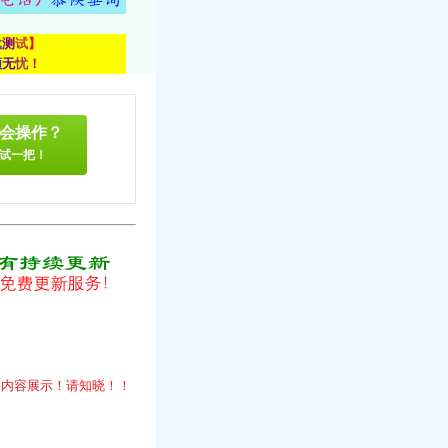
载
测
试
】
顾
无
忧
！
会操作？
试一把！
！
的
内
容
展
示
！
请
知
晓
！
！