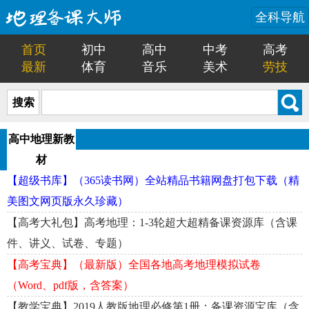
全科导航
首页
初中
高中
中考
高考
最新
体育
音乐
美术
劳技
搜索
高中地理新教
材
【超级书库】（365读书网）全站精品书籍网盘打包下载（精
美图文网页版永久珍藏）
【高考大礼包】高考地理：1-3轮超大超精备课资源库（含课
件、讲义、试卷、专题）
【高考宝典】（最新版）全国各地高考地理模拟试卷
（Word、pdf版，含答案）
【教学宝典】2019人教版地理必修第1册：备课资源宝库（含