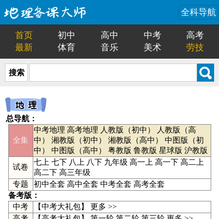
全科导航
首页
初中
高中
中考
高考
最新
体育
音乐
美术
劳技
搜索
总导航：
中考地理
高考地理
人教版（初中）
人教版（高
全集
中）
湘教版（初中）
湘教版（高中）
中图版（初
中）
中图版（高中）
粤教版
鲁教版
星球版
沪教版
七上
七下
八上
八下
九年级
高一上
高一下
高二上
试卷
高二下
高三年级
专题
初中全套
高中全套
中考全套
高考全套
备考版：
中考
【
中考大礼包
】
更多 >>
高考
【高考大礼包】
第一轮
第二轮
第三轮
更多 >>