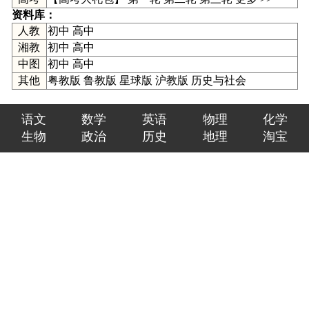
资料库：
人教
初中
高中
湘教
初中
高中
中图
初中
高中
其他
粤教版
鲁教版
星球版
沪教版
历史与社会
语文
数学
英语
物理
化学
生物
政治
历史
地理
淘宝